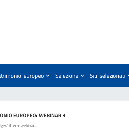
atrimonio europeo
Selezione
Siti selezionati
MONIO EUROPEO: WEBINAR 3
olgerà il terzo webinar…